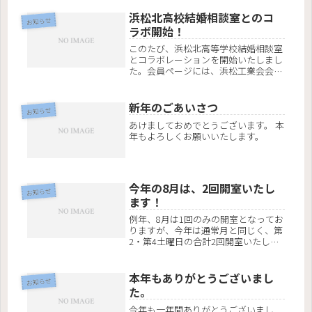
回の会場は、落ち着いた雰囲気の
「ラ・プルマンカフェ」。秋の季節に
浜松北高校結婚相談室とのコ
お知らせ
ぴったりなスイーツとドリンクを楽し
ラボ開始！
みなが...
このたび、浜松北高等学校結婚相談室
とコラボレーションを開始いたしまし
た。会員ページには、浜松工業会会員
リストに加えて浜松北高会員リストを
追加し、会員の皆様に公開いたしまし
た。出会いの場が拡大され、より一
新年のごあいさつ
お知らせ
層、活性化されるのを期待しておりま
あけましておめでとうございます。 本
す。...
年もよろしくお願いいたします。
今年の8月は、2回開室いたし
お知らせ
ます！
例年、8月は1回のみの開室となってお
りますが、今年は通常月と同じく、第
2・第4土曜日の合計2回開室いたしま
す。その他の開室日程に関しまして
は、開室カレンダーをご覧ください。
皆様のご来室をお待ちしております。
本年もありがとうございまし
お知らせ
た。
今年も一年間ありがとうございまし