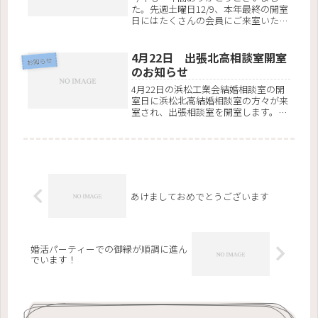
た。先週土曜日12/9、本年最終の開室
日にはたくさんの会員にご来室いただ
きまして、ありがとうございました。
本年はおかげさまで、昨年の2組を上
回り、3組の成婚者が本結婚相談室か
4月22日 出張北高相談室開室
お知らせ
ら誕生しました。来年も引き続き、
のお知らせ
多...
4月22日の浜松工業会結婚相談室の開
室日に浜松北高結婚相談室の方々が来
室され、出張相談室を開室します。通
常、北高の会員情報は２名のみ資料を
閲覧および請求できますが、今回の出
張相談では、会員全員の写真を含め全
ての情報を閲覧できます。開室時間
は...
あけましておめでとうございます
婚活パーティーでの御縁が順調に進ん
でいます！